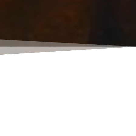
BRILL | mentis Verlag
fundamenta iuris
Ökologische Transformation
(Ankündigung)
Band 15 – Migration