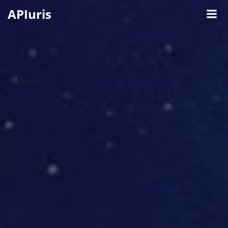
Springe
APIuris
zum
Inhalt